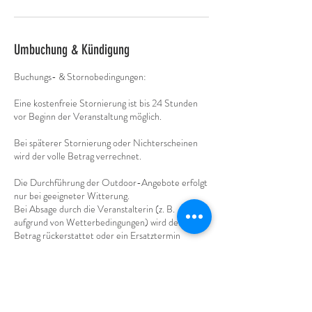
Umbuchung & Kündigung
Buchungs- & Stornobedingungen:
Eine kostenfreie Stornierung ist bis 24 Stunden
vor Beginn der Veranstaltung möglich.
Bei späterer Stornierung oder Nichterscheinen
wird der volle Betrag verrechnet.
Die Durchführung der Outdoor-Angebote erfolgt
nur bei geeigneter Witterung.
Bei Absage durch die Veranstalterin (z. B.
aufgrund von Wetterbedingungen) wird der volle
Betrag rückerstattet oder ein Ersatztermin
angeboten.
Die Teilnahme erfolgt auf eigene Verantwortung.
Eine entsprechende körperliche Grundfitness
sowie geeignete Ausrüstung werden vorausgesetzt.