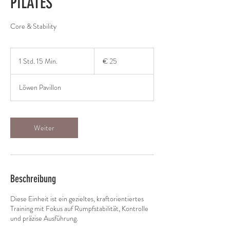
PILATES
Core & Stability
25
Euro
1 Std. 15 Min.
1
€ 25
S
t
Löwen Pavillon
d
1
5
M
Weiter
i
n
.
Beschreibung
Diese Einheit ist ein gezieltes, kraftorientiertes
Training mit Fokus auf Rumpfstabilität, Kontrolle
und präzise Ausführung.