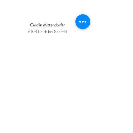
KONTAKT
Carolin Mittendorfer
6103 Reith bei Seefeld
info@caroyoga.at
CONNECT
Impressum
Datenschutz