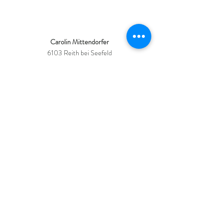
KONTAKT
Carolin Mittendorfer
6103 Reith bei Seefeld
info@caroyoga.at
CONNECT
Impressum
Datenschutz