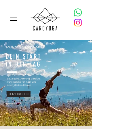
MORNING MOVEMENT
DEIN START
IN DEN TAG
Bewegung. Atmung. Bergluft
Für einen klaren Kopf und
einen starken Körper.
JETZT BUCHEN