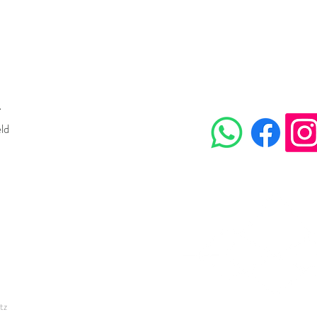
CONNECT
r
ld
tz