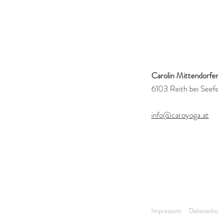
KONTAKT
Carolin Mittendorfe
6103 Reith bei Seefe
info@caroyoga.at
Impressum
Datenschu