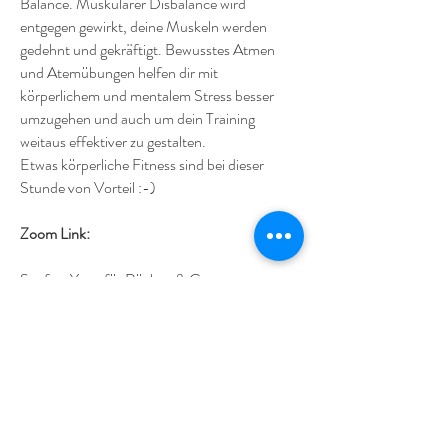
Balance. Muskulärer Disbalance wird
entgegen gewirkt, deine Muskeln werden
gedehnt und gekräftigt. Bewusstes Atmen
und Atemübungen helfen dir mit
körperlichem und mentalem Stress besser
umzugehen und auch um dein Training
weitaus effektiver zu gestalten.
Etwas körperliche Fitness sind bei dieser
Stunde von Vorteil :-)
Zoom Link:
Sanftes Yoga für Rücken & Co
Befreie dich von deinen Rückenschmerzen!
Yoga kann dir dabei helfen. In dieser Stunde
werden die Muskeln rund um deine
Wirbelsäule mobilisiert, gekräftigt und
gedehnt. Ein gesundes Rückgrat ist eine
Wohltat für Körper, Geist und Seele.
Diese Einheit ist für Einsteiger und Geübte