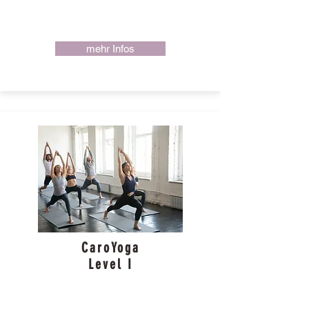
mehr Infos
CaroYoga
Level I
Mittwoch
20
:00