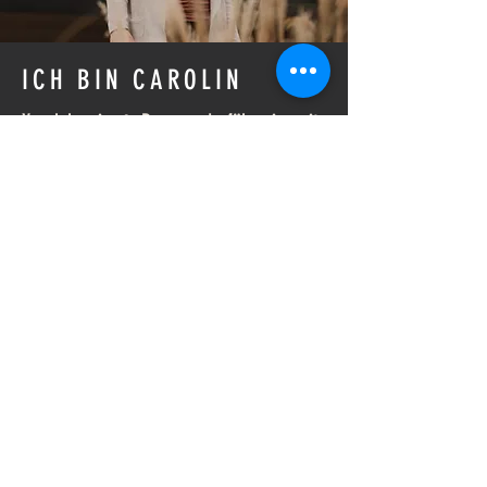
ICH BIN CAROLIN
Yogalehrerin & Bergwanderführerin mit
über 20 Jahren Erfahrung im
Bewegungsbereich.
Bewegung begleitet mich seit meiner Kindheit
– vom Kunstturnen über die Fitnessbranche
bis hin zu meinem heutigen modernen Yoga-
und Outdoor-Angebot.
CAROYOGA ist aus der Verbindung von
präziser Bewegung, modernem Yoga und
echter Naturverbundenheit entstanden.
Ich liebe kraftvolle Bewegung genauso wie
Mobilität, Stretching, Atmung und diese
besondere Balance zwischen Spannung und